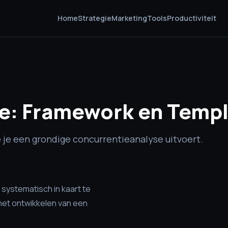
Home
Strategie
Marketing
Tools
Productiviteit
e: Framework en Temp
e je een grondige concurrentieanalyse uitvoert.
 systematisch in kaart te
 het ontwikkelen van een