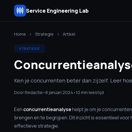
settings_input_component
Service Engineering Lab
Home
›
Strategie
›
Artikel
STRATEGIE
Concurrentieanalys
Ken je concurrenten beter dan zijzelf. Leer ho
Door Redactie
•
8 januari 2024
•
10 min leestijd
Een
concurrentieanalyse
helpt je om je concurrenten
brengen en te begrijpen. Dit inzicht is essentieel voor
effectieve strategie.