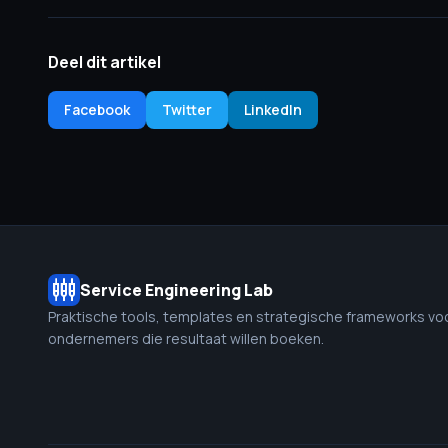
Deel dit artikel
Facebook
Twitter
LinkedIn
settings_input_component
Service Engineering Lab
Praktische tools, templates en strategische frameworks vo
ondernemers die resultaat willen boeken.